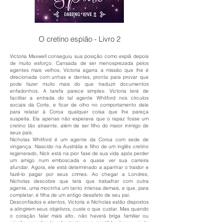
O cretino espião - Livro 2
Victoria Maxwell conseguiu sua posição como espiã depois
de muito esforço. Cansada de ser menosprezada pelos
agentes mais velhos, Victoria agarra a missão que lhe é
direcionada com unhas e dentes, pronta para provar que
pode fazer muito mais do que traduzir documentos
enfadonhos. A tarefa parece simples: Victoria terá de
facilitar a entrada do tal agente Whitford nos círculos
sociais da Corte, e ficar de olho no comportamento dele
para relatar à Coroa qualquer coisa que lhe pareça
suspeita. Ela apenas não esperava que o rapaz fosse um
cretino tão atraente, além de ser filho do maior inimigo de
seus pais.
Nicholas Whitford é um agente da Coroa com sede de
vingança. Nascido na Austrália e filho de um inglês cretino
regenerado, Nick está na pior fase de sua vida após perder
um amigo num emboscada e quase ver sua carreira
afundar. Agora, ele está determinado a apanhar o traidor e
fazê-lo pagar por seus crimes. Ao chegar a Londres,
Nicholas descobre que terá que trabalhar com outra
agente, uma mocinha um tanto intensa demais, e que, para
completar, é filha de um antigo desafeto de seu pai.
Desconfiados e atentos, Victoria e Nicholas estão dispostos
a atingirem seus objetivos, custe o que custar. Mas quando
o coração falar mais alto, não haverá briga familiar ou