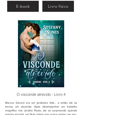
E-book
Livro físico
O visconde atrevido - Livro 4
Marcus Gerard era um jardineiro feliz… e então ele se
tornou um visconde. Após desempenhar um trabalho
magnífico nos Jardins Reais, ele se surpreende quando
precisa assumir um título nobre que nunca ansiou ser seu.