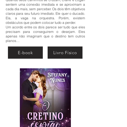
sentem uma conexão imediata e se aproximam a
cada dia mais, sem perceber. Os dois têm objetivos
claros para seu futuro imediato. Ele quer o ducado.
Ela, a vaga na orquestra. Porém, existem
obstáculos que podem colocar tudo a perder.
Um acordo entre os dois parece ser tudo que eles
precisam para conseguirem o desejam. Eles
apenas não imaginam que o destino tem outros
planos…
E-book
Livro Físico