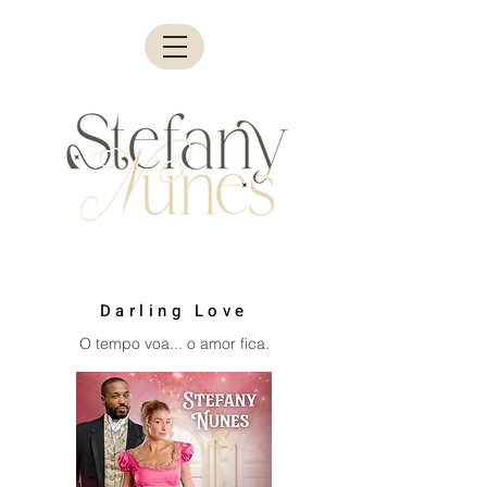
Darling Love
O tempo voa... o amor fica.