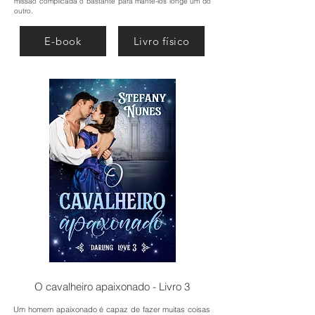
missão complicada o bastante para mantê-los longe um do
outro.
E-book
Livro físico
O cavalheiro apaixonado - Livro 3
Um homem apaixonado é capaz de fazer muitas coisas