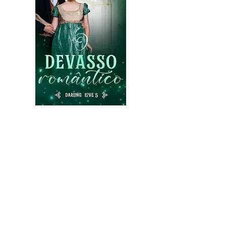
O devasso romântico - Livro 5
Extr
a, extra: Baz Spencer, o Trovão, se aposentou dos
ringues!
Após tomar uma decisão drástica em sua carreira de lutador,
Barney “Baz” Spencer decidiu se aposentar dos ringues de
boxe em seu auge, após vencer o campeonato de 1844. O
que ele jamais esperava era em se envolver em uma
confusão sem tamanho que o faria perder todo o dinheiro
que ganhou. Mas os problemas de Baz estavam apenas
começando. Como punição para seu comportamento imaturo,
Baz tem sua mesada cortada pelo pai, o que significa que
agora ele está oficialmente falido. Determinado a provar para a
família que pode se manter, ele decide recorrer à única opcao
disponível: e ela se chama Tessa Campbell, a desquerida