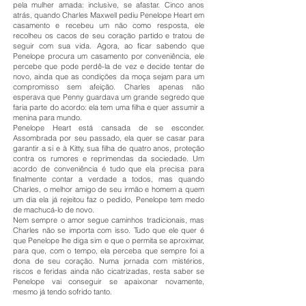
pela mulher amada: inclusive, se afastar. Cinco anos
atrás, quando Charles Maxwell pediu Penelope Heart em
casamento e recebeu um não como resposta, ele
recolheu os cacos de seu coração partido e tratou de
seguir com sua vida. Agora, ao ficar sabendo que
Penelope procura um casamento por conveniência, ele
percebe que pode perdê-la de vez e decide tentar de
novo, ainda que as condições da moça sejam para um
compromisso sem afeição. Charles apenas não
esperava que Penny guardava um grande segredo que
faria parte do acordo: ela tem uma filha e quer assumir a
menina para mundo.
Penelope Heart está cansada de se esconder.
Assombrada por seu passado, ela quer se casar para
garantir a si e à Kitty, sua filha de quatro anos, proteção
contra os rumores e reprimendas da sociedade. Um
acordo de conveniência é tudo que ela precisa para
finalmente contar a verdade a todos, mas quando
Charles, o melhor amigo de seu irmão e homem a quem
um dia ela já rejeitou faz o pedido, Penelope tem medo
de machucá-lo de novo.
Nem sempre o amor segue caminhos tradicionais, mas
Charles não se importa com isso. Tudo que ele quer é
que Penelope lhe diga sim e que o permita se aproximar,
para que, com o tempo, ela perceba que sempre foi a
dona de seu coração. Numa jornada com mistérios,
riscos e feridas ainda não cicatrizadas, resta saber se
Penelope vai conseguir se apaixonar novamente,
mesmo já tendo sofrido tanto.