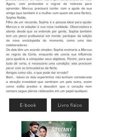
Agora, com protocolos e regras da nobreza para
aprender, Marcus precisará contar com a ajuda de sua
amiga (que também é a mulher com quem ele ama flertar),
Sophia Noble.
Filha de um visconde, Sophia é a pessoa ideal para ajudar
Marcus a se adaptar à sua nova realidade. Observadora e
atenta desde que se entende por gente, Sophia também
tem um plano profissional em mente: participar da edição
da nova enciclopédia do momento, como uma das
colaboradoras.
Os dois têm um acordo simples: Sophia ensinaria a Marcus
as regras da Corte, enquanto ele usaria sua influência
para ajudá-la a conquistar seus objetivos. Porém, para que
tudo dê certo, é necessário uma condição: eles precisam
parar com as brincadeiras de flerte.
Amigos como são, o que pode dar errado?
Bem… talvez os dois espertinhos não tenham considerado
a atração irresistível que sentiriam um pelo outro, assim
como estão prestes a descobrir que o coração nem
sempre segue planos rabiscados em um papel qualquer.
E-book
Livro físico