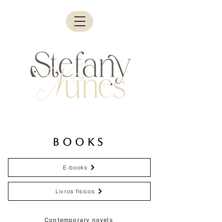
Books
E-books
Livros físicos
Contemporary novels