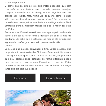
se casam por amor).
O plano parecia simples, até que Peter descobre que tem
concorrência: sua irmã e sua cunhada também desejam
comprar a mansão de tio Percy, o que significa que ele
precisa agir rápido. Mas, numa vila pequena como Feather
Ville, quem estaria disponível para o enlace? Pois a moça em
questão tem nome, olhos adoráveis e uma língua afiada. Ela é
Emmeline Bolton, ninguém menos do que o maior desafeto
de Peter.
Ao saber que Emmeline está sendo obrigada pelo irmão mais
velho a se casar, Peter toma a decisão de pedir a mão da
azedinha. Ele sabe que a irrita, mas ao menos ela estaria com
alguém de confiança ao seu lado pelo resto da vida.
Certo?
Bem…, ao que parece, convencer a Srta. Bolton a aceitar sua
proposta não será assim tão fácil, mas Peter está disposto a
conseguir o que quer. Ou ao menos ele estava, até perceber
que seu coração anda batendo de forma diferente desde
que passou a conviver com Emmeline, o que faz Peter
questionar os verdadeiros motivos que o levam a desejar
tanto que ela seja sua esposa.
E-book
Livro físico