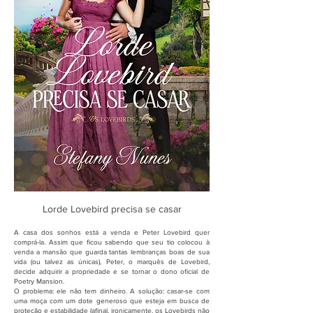
Lorde Lovebird precisa se casar
A casa dos sonhos está a venda e Peter Lovebird quer
comprá-la. Assim que ficou sabendo que seu tio colocou à
venda a mansão que guarda tantas lembranças boas de sua
vida (ou talvez as únicas), Peter, o marquês de Lovebird,
decide adquirir a propriedade e se tornar o dono oficial de
Poetry Mansion.
O problema: ele não tem dinheiro. A solução: casar-se com
uma moça com um dote generoso que esteja em busca de
proteção e estabilidade (afinal, ironicamente, os Lovebirds não