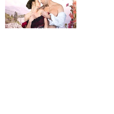
O Duque e Lady Lovebird
Augustus Castle, o Duque de Castle, se considera um
homem prático. Viver numa vila que o enxerga como
encrenca nunca foi um problema, pois Augustus aprendeu