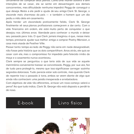
certamente vai complicar seus planos. Como uma mulher solteira e sem
intenções de se casar, ela se sente em desvantagem aos demais
concorrentes, mas dificuldade nenhuma impedirá Peggy de conseguir o
que deseja. Resta a ela pedir a ajuda de seu amigo Clark St. George, o
visconde mais charmoso do país — e também o homem que um dia
pediu a mão dela em casamento.
Após herdar um viscondado praticamente falido, Clark St. George
finalmente vê seus planos profissionais começarem a dar certo. Com a
vida financeira em ordem, ele está muito perto de conquistar o que
desejou nos últimos anos: liberdade para conhecer o mundo e deixar
seu passado para trás. O que Clark jamais imaginou é que, nesse meio
tempo, precisaria ajudar sua melhor amiga a comprar Poetry Mansion, a
casa mais visada de Feather Ville.
Passar tanto tempo ao lado de Peggy não seria em nada desagradável,
não fosse pela história que os dois compartilham. Anos atrás, ele quis se
casar com ela, mas o compromisso foi impedido pelo falecido irmão da
moça e o casamento nunca aconteceu.
Clark sempre se perguntou o que teria sido de sua vida se aquele
matrimônio conveniente tivesse se concretizado. Peggy, por sua vez, fez
de tudo para protegê-lo, mesmo que isso significasse carregar sozinha
segredos dolorosos. Tudo parecia estar sob controle, mas quando Clark
de repente traz o passado à tona, ambos se veem diante de algo que
ainda não conheciam: uma paixão inesperada e arrebatadora.
Com objetivos de vida tão diferentes, arriscar um novo começo valerá a
pena? Ao que tudo indica, Clark St. George não está disposto a perdê-la
de novo.
E-book
Livro físico