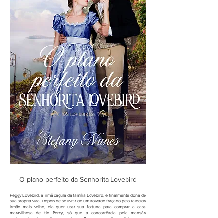
O plano perfeito da Senhorita Lovebird
Peggy Lovebird, a irmã caçula da família Lovebird, é finalmente dona de
sua própria vida. Depois de se livrar de um noivado forçado pelo falecido
irmão mais velho, ela quer usar sua fortuna para comprar a casa
maravilhosa de tio Percy, só que a concorrência pela mansão